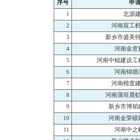
序号
申
1
北源
2
河南宸工
3
新乡市盛美
4
河南金意
5
河南中鲲建设工
6
河南锦德
7
河南楷度
8
河南蒲垣晨
9
新乡市博韬
10
河南金荣硕
11
河南中之