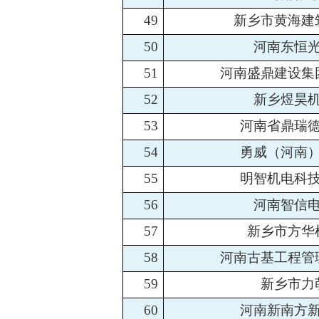
49
新乡市黄海建
50
河南东恒
51
河南盛鼎建设集
52
新乡煜昊
53
河南省鼎瑞
54
勇威（河南
55
明智机电科
56
河南智信
57
新乡市方华
58
河南古基工程管
59
新乡市力
60
河南新南方