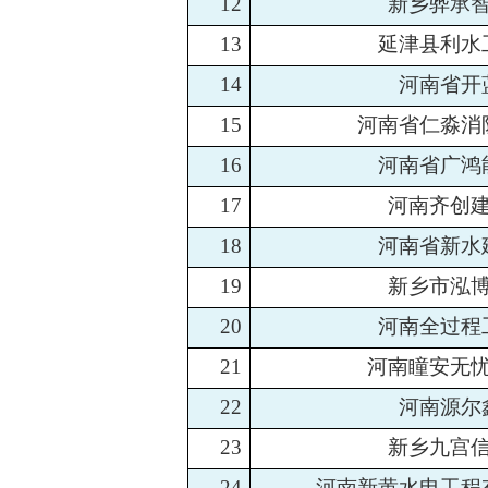
12
新乡骅承
13
延津县利水
14
河南省开
15
河南省仁淼消
16
河南省广鸿
17
河南齐创
18
河南省新水
19
新乡市泓
20
河南全过程
21
河南瞳安无
22
河南源尔
23
新乡九宫
24
河南新黄水电工程