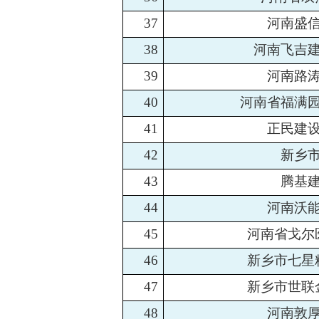
37
河南盛
38
河南飞吉
39
河南路
40
河南省福满
41
正民建
42
新乡
43
腾基
44
河南沃
45
河南省戈尔
46
新乡市七星
47
新乡市世联
48
河南敦