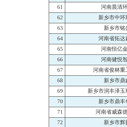
61
河南晨清
62
新乡市中环
63
新乡市铭
64
河南省拓达
65
河南恒亿
66
河南健悦
67
河南省俊林重
68
新乡市鼎
69
新乡市润丰泽玉
70
新乡市鼎丰
71
河南省威森
72
新乡市辉