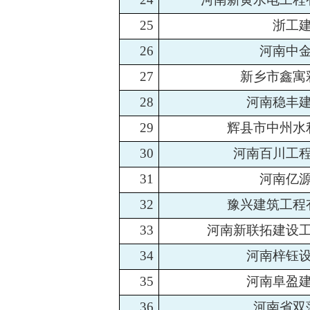
25
浙工
26
河南中
27
新乡市鑫寓
28
河南稳丰
29
辉县市中州水
30
河南百川工
31
河南亿
32
豫兴建筑工程
33
河南新联拓建设
34
河南梓钰
35
河南阜盈
36
河南省双