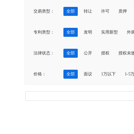
交易类型：
全部
转让
许可
质押
专利类型：
全部
发明
实用新型
外
法律状态：
全部
公开
授权
授权未
价格：
全部
面议
1万以下
1-5